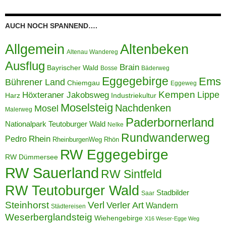
AUCH NOCH SPANNEND….
Allgemein
Altenbeken
Altenau Wandereg
Ausflug
Brain
Bayrischer Wald
Bosse
Bäderweg
Eggegebirge
Ems
Bührener Land
Chiemgau
Eggeweg
Kempen
Lippe
Höxteraner Jakobsweg
Harz
Industriekultur
Moselsteig
Nachdenken
Mosel
Malerweg
Paderbornerland
Nationalpark Teutoburger Wald
Nelke
Rundwanderweg
Pedro
Rhein
RheinburgenWeg
Rhön
RW Eggegebirge
RW Dümmersee
RW Sauerland
RW Sintfeld
RW Teutoburger Wald
Stadbilder
Saar
Steinhorst
Verl
Verler Art
Wandern
Städtereisen
Weserberglandsteig
Wiehengebirge
X16 Weser-Egge Weg