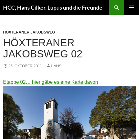
Zum
Suchen
HCC, Hans Cilker, Lupus und die Freunde
Inhalt
PRIMÄR
springen
MENÜ
HÖXTERANER JAKOBSWEG
HÖXTERANER
JAKOBSWEG 02
25. OKTOBER 2011
HANS
Etappe 02… hier gäbe es eine Karte davon