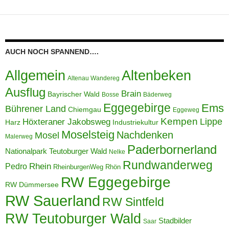
AUCH NOCH SPANNEND….
Allgemein
Altenbeken
Altenau Wandereg
Ausflug
Brain
Bayrischer Wald
Bosse
Bäderweg
Eggegebirge
Ems
Bührener Land
Chiemgau
Eggeweg
Kempen
Lippe
Höxteraner Jakobsweg
Harz
Industriekultur
Moselsteig
Nachdenken
Mosel
Malerweg
Paderbornerland
Nationalpark Teutoburger Wald
Nelke
Rundwanderweg
Pedro
Rhein
RheinburgenWeg
Rhön
RW Eggegebirge
RW Dümmersee
RW Sauerland
RW Sintfeld
RW Teutoburger Wald
Stadbilder
Saar