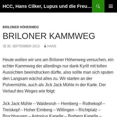
Zum
Suchen
HCC, Hans Cilker, Lupus und die Freunde
Inhalt
PRIMÄR
springen
MENÜ
BRILONER HÖHENWEG
BRILONER KAMMWEG
30. SEPTEMBER 2013
HANS
Heute wollen wir uns am Briloner Höhenweg versuchen, ein
echter Kammweg der allerdings nur dank Kyrill mit tollen
Aussichten beeindrucken dürfte, also sollte man sich sputen
den Langsam wächst alles zu. Wir starten an der
Pulvermühle, auch als Jick Jack Mühle in der Karte. Der
Verlauf des Weges wie folgt:
Jick Jack Mühle – Waldesruh – Hemberg – Rothekopf –
Treiskopf – Hoher Eimberg – Willingen – Richtplatz –
Bruchhausen – Antonius Kapelle – Borberg Kapelle –