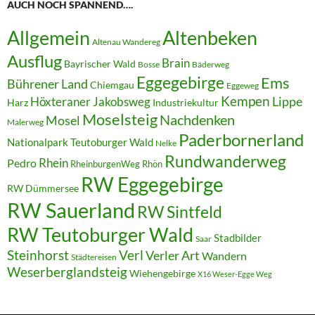
AUCH NOCH SPANNEND….
Allgemein
Altenbeken
Altenau Wandereg
Ausflug
Brain
Bayrischer Wald
Bosse
Bäderweg
Eggegebirge
Ems
Bührener Land
Chiemgau
Eggeweg
Kempen
Lippe
Höxteraner Jakobsweg
Harz
Industriekultur
Moselsteig
Nachdenken
Mosel
Malerweg
Paderbornerland
Nationalpark Teutoburger Wald
Nelke
Rundwanderweg
Rhein
Pedro
RheinburgenWeg
Rhön
RW Eggegebirge
RW Dümmersee
RW Sauerland
RW Sintfeld
RW Teutoburger Wald
Stadbilder
Saar
Steinhorst
Verl
Verler Art
Wandern
Städtereisen
Weserberglandsteig
Wiehengebirge
X16 Weser-Egge Weg