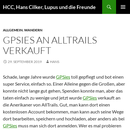
Zum
Suchen
HCC, Hans Cilker, Lupus und die Freunde
Inhalt
PRIMÄR
springen
MENÜ
ALLGEMEIN
,
WANDERN
GPSIES AN ALLTRAILS
VERKAUFT
29. SEPTEMBER 2019
HANS
Schade, lange Jahre wurde
GPSies
toll gepflegt und bot einen
super Service, einfach so. Einer Alleine gegen die Großen, aber
konnte nicht lange gut gehen, Spenden konnte man, aber das
taten einfach zu wenige und jetzt wurde
GPSies
verkauft an
die Anerikaner von AllTrails. Gut, man kann dort einen
kostenlosen Account bekommen, man kann auch seine Wege
dort bearbeiten, speichern und hochladen, aber anders als bei
GPSies
muss man sich dort anmelden. Wer es mal probieren