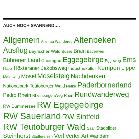
AUCH NOCH SPANNEND….
Allgemein
Altenbeken
Altenau Wandereg
Ausflug
Brain
Bayrischer Wald
Bosse
Bäderweg
Eggegebirge
Ems
Bührener Land
Chiemgau
Eggeweg
Kempen
Lippe
Höxteraner Jakobsweg
Harz
Industriekultur
Moselsteig
Nachdenken
Mosel
Malerweg
Paderbornerland
Nationalpark Teutoburger Wald
Nelke
Rundwanderweg
Pedro
Rhein
RheinburgenWeg
Rhön
RW Eggegebirge
RW Dümmersee
RW Sauerland
RW Sintfeld
RW Teutoburger Wald
Stadbilder
Saar
Steinhorst
Verl
Verler Art
Wandern
Städtereisen