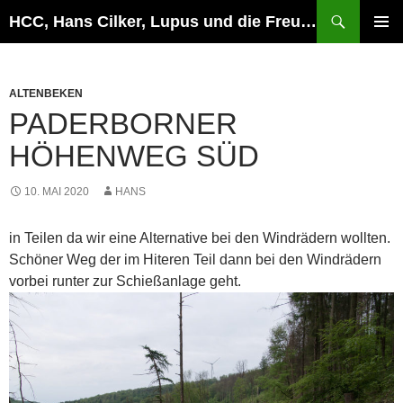
Zum
Suchen
HCC, Hans Cilker, Lupus und die Freunde
Inhalt
PRIMÄR
springen
MENÜ
ALTENBEKEN
PADERBORNER
HÖHENWEG SÜD
10. MAI 2020
HANS
in Teilen da wir eine Alternative bei den Windrädern wollten.
Schöner Weg der im Hiteren Teil dann bei den Windrädern
vorbei runter zur Schießanlage geht.