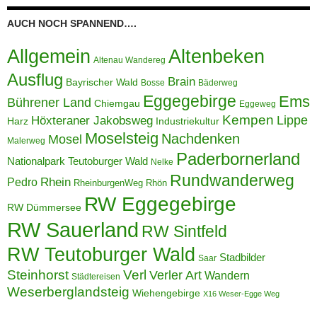
AUCH NOCH SPANNEND….
Allgemein
Altenbeken
Altenau Wandereg
Ausflug
Brain
Bayrischer Wald
Bosse
Bäderweg
Eggegebirge
Ems
Bührener Land
Chiemgau
Eggeweg
Kempen
Lippe
Höxteraner Jakobsweg
Harz
Industriekultur
Moselsteig
Nachdenken
Mosel
Malerweg
Paderbornerland
Nationalpark Teutoburger Wald
Nelke
Rundwanderweg
Pedro
Rhein
RheinburgenWeg
Rhön
RW Eggegebirge
RW Dümmersee
RW Sauerland
RW Sintfeld
RW Teutoburger Wald
Stadbilder
Saar
Steinhorst
Verl
Verler Art
Wandern
Städtereisen
Weserberglandsteig
Wiehengebirge
X16 Weser-Egge Weg