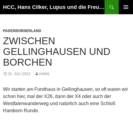
Zum
Suchen
HCC, Hans Cilker, Lupus und die Freunde
Inhalt
PRIMÄR
springen
MENÜ
PADERBORNERLAND
ZWISCHEN
GELLINGHAUSEN UND
BORCHEN
31. JULI 2022
HANS
Wir starten am Forsthaus in Gellinghausen, so oft waren wir
schon hier, mal der X26, dann der X4 oder auch der
Westfalenwanderweg und natürlich auch eine Schloß
Hamborn Runde.